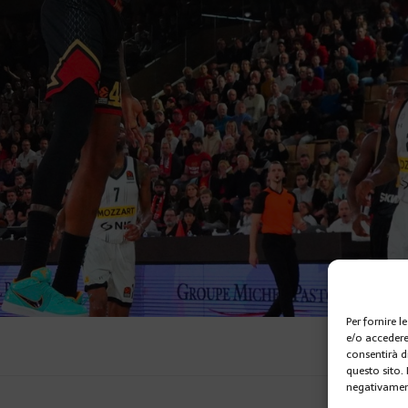
Per fornire 
e/o accedere
consentirà d
questo sito.
negativament