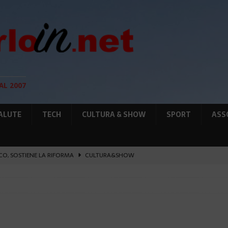
AL 2007
ALUTE
TECH
CULTURA & SHOW
SPORT
ASS
O, SOSTIENE LA RIFORMA
CULTURA&SHOW
eï ad Auschwitz-Birkenau
ATTUALITÀ
L PORTO IL 1° MONACO ATHLETICS FESTIVAL
SPORT
OBILE, DAL 1893 AI NOSTRI GIORNI
CULTURA&SHOW
12 AGOSTO, LE PRECAUZIONI PER OSSERVARLA
AMBIENTE