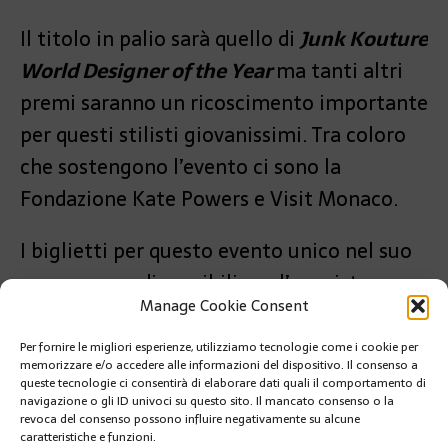
Il titolo in palio sarà quello di
Junk Kouture
World Designer of the Year
ma tanti altri
premi saranno un ricoscimento importante
per questi stilisti giovanissimi. Tra coloro
che sostengono l’evento ci sono la
Fondazione Kate Powers e Visit Monaco.
I biglietti per questo evento unico nel suo
genere sono disponibili per l’acquisto su
Manage Cookie Consent
grimaldiforum.com.
Per fornire le migliori esperienze, utilizziamo tecnologie come i cookie per
PRÉCÉDENT
memorizzare e/o accedere alle informazioni del dispositivo. Il consenso a
MONACO SOLLECITA I GIOVANI A VACCINARSI
queste tecnologie ci consentirà di elaborare dati quali il comportamento di
CONTRO IL CANCRO PROVOCATO DALL’HPV
navigazione o gli ID univoci su questo sito. Il mancato consenso o la
revoca del consenso possono influire negativamente su alcune
caratteristiche e funzioni.
SUIVANT