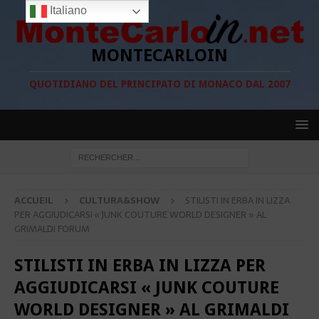
Italiano
MONTECARLOIN
QUOTIDIANO DEL PRINCIPATO DI MONACO DAL 2007
ACCUEIL
CULTURA&SHOW
STILISTI IN ERBA IN LIZZA
PER AGGIUDICARSI « JUNK COUTURE WORLD DESIGNER » AL
GRIMALDI FORUM
STILISTI IN ERBA IN LIZZA PER
AGGIUDICARSI « JUNK COUTURE
WORLD DESIGNER » AL GRIMALDI