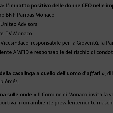
a: L’impatto positivo delle donne CEO nelle i
ore BNP Paribas Monaco
United Advisors
ore, TV Monaco
 Vicesindaco, responsabile per la Gioventù, la Pa
idente AMFID e responsabile del rischio di condo
 della casalinga a quello dell’uomo d’affari »
, d
iplômés.
na sulle onde
» Il Comune di Monaco invita la ve
sportiva in un ambiente prevalentemente maschi