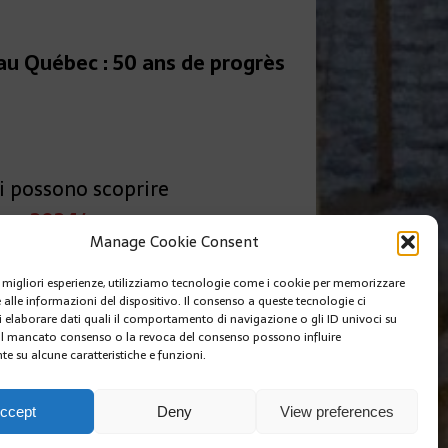
au Québec : 50 ans de progrès
si possono scoprire
rs-2024/
Manage Cookie Consent
SUIVANT
le migliori esperienze, utilizziamo tecnologie come i cookie per memorizzare
INISTRO DEGLI ESTERI DI MONACO
 alle informazioni del dispositivo. Il consenso a queste tecnologie ci
i elaborare dati quali il comportamento di navigazione o gli ID univoci su
 Il mancato consenso o la revoca del consenso possono influire
e su alcune caratteristiche e funzioni.
I SIAMO
EDIZIONI MCIN
COOKIE POLICY (EU)
ccept
Deny
View preferences