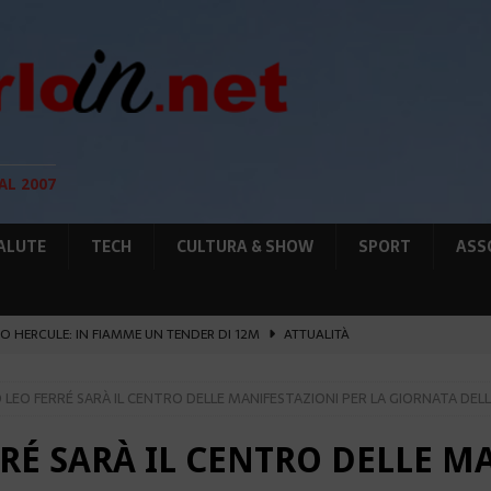
AL 2007
ALUTE
TECH
CULTURA & SHOW
SPORT
ASS
O HERCULE: IN FIAMME UN TENDER DI 12M
ATTUALITÀ
UNTA SULLE NUOVE RISORSE
AMBIENTE
O LEO FERRÉ SARÀ IL CENTRO DELLE MANIFESTAZIONI PER LA GIORNATA DEL
GIO DI PLACE D’ARMES
ATTUALITÀ
IA RAFFORZANO LA COOPERAZIONE
ATTUALITÀ
RRÉ SARÀ IL CENTRO DELLE M
’ATTENTATO ESPLOSIVO A MONACO SI ESTENDE
ATTUALITÀ