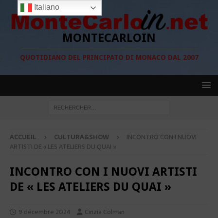
Italiano
MONTECARLOIN
QUOTIDIANO DEL PRINCIPATO DI MONACO DAL 2007
ACCUEIL
CULTURA&SHOW
INCONTRO CON I NUOVI
ARTISTI DE « LES ATELIERS DU QUAI »
INCONTRO CON I NUOVI ARTISTI
DE « LES ATELIERS DU QUAI »
9 décembre 2024
Cinzia Colman