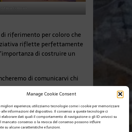
entina Colman
di riferimento per coloro che
iziativa riflette perfettamente
l’importanza di costruire un
cheremo di comunicarvi chi
Manage Cookie Consent
SUIVANT
le migliori esperienze, utilizziamo tecnologie come i cookie per memorizzare
TI DE « LES ATELIERS DU QUAI »
 alle informazioni del dispositivo. Il consenso a queste tecnologie ci
i elaborare dati quali il comportamento di navigazione o gli ID univoci su
 Il mancato consenso o la revoca del consenso possono influire
e su alcune caratteristiche e funzioni.