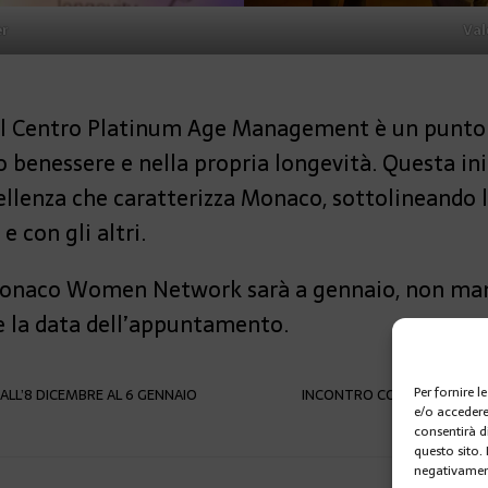
er
Val
 il Centro Platinum Age Management è un punto 
o benessere e nella propria longevità. Questa in
cellenza che caratterizza Monaco, sottolineando 
e con gli altri.
onaco Women Network sarà a gennaio, non man
e la data dell’appuntamento.
Per fornire 
DALL’8 DICEMBRE AL 6 GENNAIO
INCONTRO CON I NUOVI ARTIS
e/o accedere
consentirà d
questo sito.
negativament