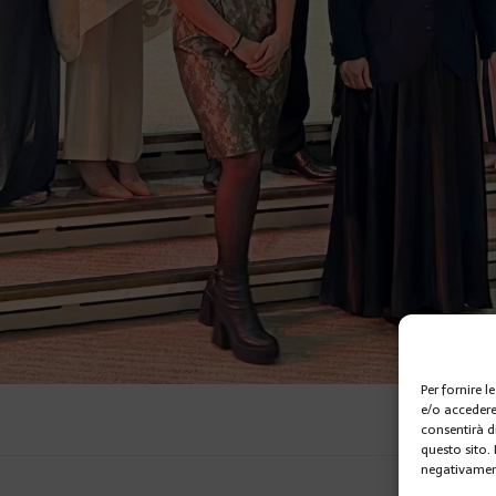
Per fornire 
e/o accedere
consentirà d
questo sito.
negativament