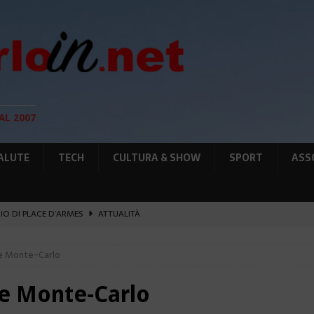
AL 2007
ALUTE
TECH
CULTURA & SHOW
SPORT
ASS
GIO DI PLACE D’ARMES
ATTUALITÀ
IA RAFFORZANO LA COOPERAZIONE
ATTUALITÀ
e Monte-Carlo
12 AGOSTO, LE PRECAUZIONI PER OSSERVARLA
AMBIENTE
O, SOSTIENE LA RIFORMA
CULTURA&SHOW
e Monte-Carlo
UNTA SULLE NUOVE RISORSE
AMBIENTE