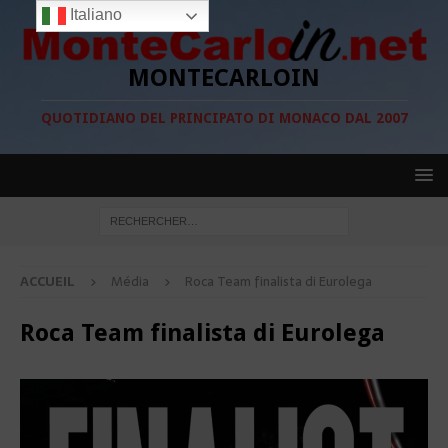
Italiano
MONTECARLOIN
QUOTIDIANO DEL PRINCIPATO DI MONACO DAL 2007
ACCUEIL
Média
Roca Team finalista di Eurolega
Roca Team finalista di Eurolega