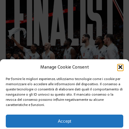
Manage Cookie Consent
Per fornire le migliori esperienze, utilizziamo tecnologie come i cookie per
memorizzare e/o accedere alle informazioni del dispositivo. Il consenso a
queste tecnologie ci consentirà di elaborare dati quali il comportamento di
La Roca Team batte l’Olympiakos 78-68 e vola in finale di
navigazione o gli ID univoci su questo sito. Il mancato consenso o la
revoca del consenso possono influire negativamente su alcune
Euroleague di basket. Domenica incontrerà i turchi del
caratteristiche e funzioni.
Fenerbahçe
RETOUR À L'ARTICLE
Accept