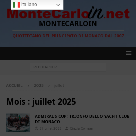
Italiano
MONTECARLOIN
QUOTIDIANO DEL PRINCIPATO DI MONACO DAL 2007
ACCUEIL
2025
juillet
Mois :
juillet 2025
ADMIRAL’S CUP: TRIONFO DELLO YACHT CLUB
DI MONACO
31 juillet 2025
Cinzia Colman