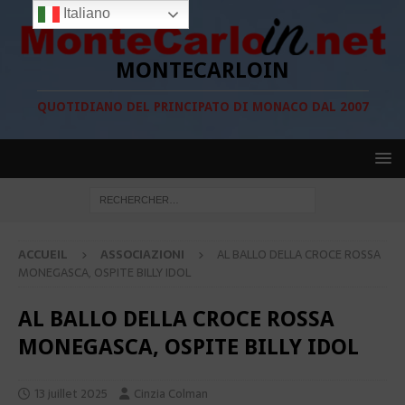
Italiano
MONTECARLOIN
QUOTIDIANO DEL PRINCIPATO DI MONACO DAL 2007
ACCUEIL
ASSOCIAZIONI
AL BALLO DELLA CROCE ROSSA
MONEGASCA, OSPITE BILLY IDOL
AL BALLO DELLA CROCE ROSSA
MONEGASCA, OSPITE BILLY IDOL
13 juillet 2025
Cinzia Colman