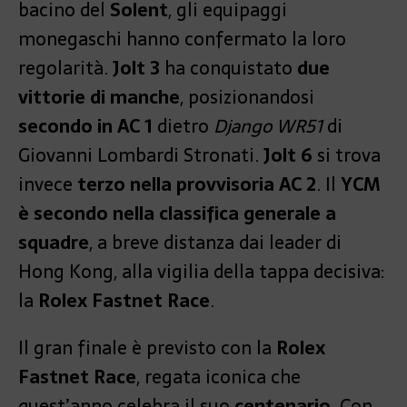
bacino del
Solent
, gli equipaggi
monegaschi hanno confermato la loro
regolarità.
Jolt 3
ha conquistato
due
vittorie di manche
, posizionandosi
secondo in AC 1
dietro
Django WR51
di
Giovanni Lombardi Stronati.
Jolt 6
si trova
invece
terzo nella provvisoria AC 2
. Il
YCM
è secondo nella classifica generale a
squadre
, a breve distanza dai leader di
Hong Kong, alla vigilia della tappa decisiva:
la
Rolex Fastnet Race
.
Il gran finale è previsto con la
Rolex
Fastnet Race
, regata iconica che
quest’anno celebra il suo
centenario
. Con