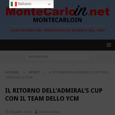
Italiano
MONTECARLOIN
QUOTIDIANO DEL PRINCIPATO DI MONACO DAL 2007
ACCUEIL
SPORT
IL RITORNO DELL’ADMIRAL’S CUP CON IL
TEAM DELLO YCM
IL RITORNO DELL’ADMIRAL’S CUP
CON IL TEAM DELLO YCM
26 juillet 2025
Cinzia Colman