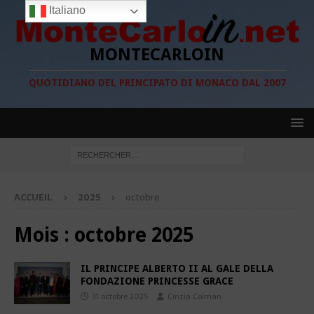
Italiano
MONTECARLOIN
QUOTIDIANO DEL PRINCIPATO DI MONACO DAL 2007
ACCUEIL
2025
octobre
Mois :
octobre 2025
IL PRINCIPE ALBERTO II AL GALE DELLA
FONDAZIONE PRINCESSE GRACE
31 octobre 2025
Cinzia Colman