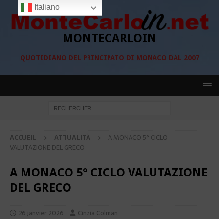
Italiano
MONTECARLOIN
QUOTIDIANO DEL PRINCIPATO DI MONACO DAL 2007
ACCUEIL
ATTUALITÀ
A MONACO 5° CICLO
VALUTAZIONE DEL GRECO
A MONACO 5° CICLO VALUTAZIONE
DEL GRECO
26 janvier 2026
Cinzia Colman