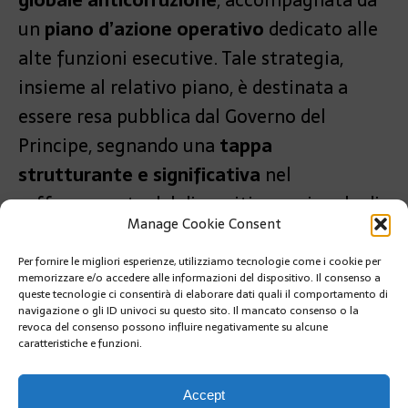
globale anticorruzione
, accompagnata da
un
piano d’azione operativo
dedicato alle
alte funzioni esecutive. Tale strategia,
insieme al relativo piano, è destinata a
essere resa pubblica dal Governo del
Principe, segnando una
tappa
strutturante e significativa
nel
rafforzamento del dispositivo nazionale di
Manage Cookie Consent
contrasto alla corruzione.
Per fornire le migliori esperienze, utilizziamo tecnologie come i cookie per
PRÉCÉDENT
memorizzare e/o accedere alle informazioni del dispositivo. Il consenso a
ARNAUD ALESSANDRIA A CORTINA 2026 PER
queste tecnologie ci consentirà di elaborare dati quali il comportamento di
MONACO
navigazione o gli ID univoci su questo sito. Il mancato consenso o la
revoca del consenso possono influire negativamente su alcune
caratteristiche e funzioni.
SUIVANT
IL PRINCIPATO DI MONACO HA CELEBRATO SANTA
DEVOTA
Accept