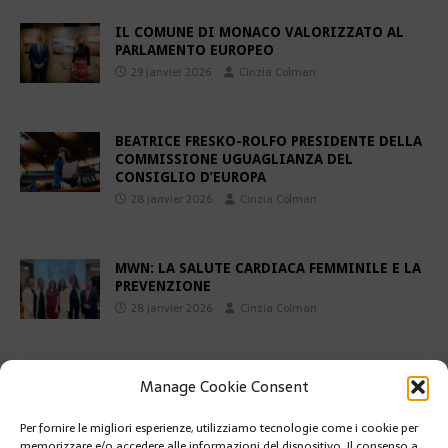
IL COMUNE DI MONACO VALORIZZATO AL
PARLAMENTO EUROPEO
29 janvier 2026
Cinzia Colman
BEATRICE FRESKO-ROLFO PRESIDENTE DELLA
COMMISSIONE UGUAGLIANZA DEL
CONSIGLIO D’EUROPA
28 janvier 2026
Cinzia Colman
MWN: LA SALUTE CARDIACA FEMMINILE E LA
PREVENZIONE
28 janvier 2026
Cinzia Colman
IL PRINCIPATO DI MONACO HA CELEBRATO
Manage Cookie Consent
SANTA DEVOTA
27 janvier 2026
Cinzia Colman
Per fornire le migliori esperienze, utilizziamo tecnologie come i cookie per
memorizzare e/o accedere alle informazioni del dispositivo. Il consenso a