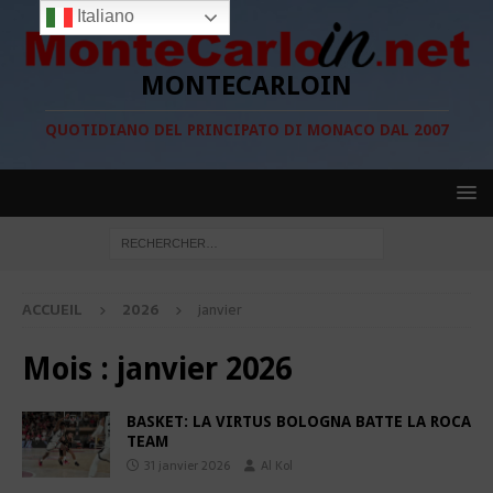
Italiano
MONTECARLOIN
QUOTIDIANO DEL PRINCIPATO DI MONACO DAL 2007
ACCUEIL
2026
janvier
Mois :
janvier 2026
BASKET: LA VIRTUS BOLOGNA BATTE LA ROCA
TEAM
31 janvier 2026
Al Kol