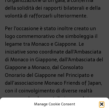
l’organizzazione di un gala, a conferma
della solidità dei rapporti bilaterali e della
volontà di rafforzarli ulteriormente.
Per l’occasione è stato inoltre creato un
logo commemorativo che simboleggia il
legame tra Monaco e Giappone. Le
iniziative sono coordinate dall’Ambasciata
di Monaco in Giappone, dall’Ambasciata del
Giappone a Monaco, dal Consolato
Onorario del Giappone nel Principato e
dall’associazione Monaco Friends of Japan,
con il coinvolgimento di diverse realtà
monegasche che contribuiranno al ricco
Manage Cookie Consent
calendario del 2026.