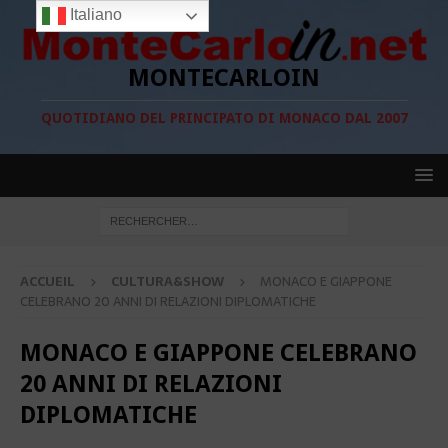
Italiano
MONTECARLOIN
QUOTIDIANO DEL PRINCIPATO DI MONACO DAL 2007
ACCUEIL
CULTURA&SHOW
MONACO E GIAPPONE
CELEBRANO 20 ANNI DI RELAZIONI DIPLOMATICHE
MONACO E GIAPPONE CELEBRANO
20 ANNI DI RELAZIONI
DIPLOMATICHE