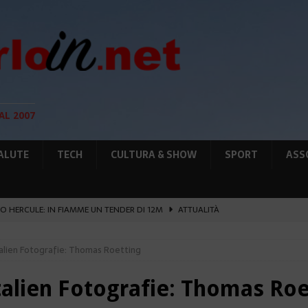
AL 2007
ALUTE
TECH
CULTURA & SHOW
SPORT
ASS
O HERCULE: IN FIAMME UN TENDER DI 12M
ATTUALITÀ
UNTA SULLE NUOVE RISORSE
AMBIENTE
talien Fotografie: Thomas Roetting
GIO DI PLACE D’ARMES
ATTUALITÀ
IA RAFFORZANO LA COOPERAZIONE
ATTUALITÀ
Italien Fotografie: Thomas Roe
’ATTENTATO ESPLOSIVO A MONACO SI ESTENDE
ATTUALITÀ