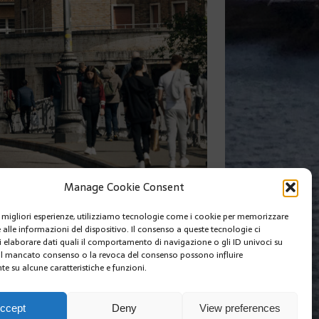
Manage Cookie Consent
le migliori esperienze, utilizziamo tecnologie come i cookie per memorizzare
 alle informazioni del dispositivo. Il consenso a queste tecnologie ci
SUIVANT
i elaborare dati quali il comportamento di navigazione o gli ID univoci su
 Il mancato consenso o la revoca del consenso possono influire
e su alcune caratteristiche e funzioni.
I SIAMO
EDIZIONI MCIN
COOKIE POLICY (EU)
ccept
Deny
View preferences