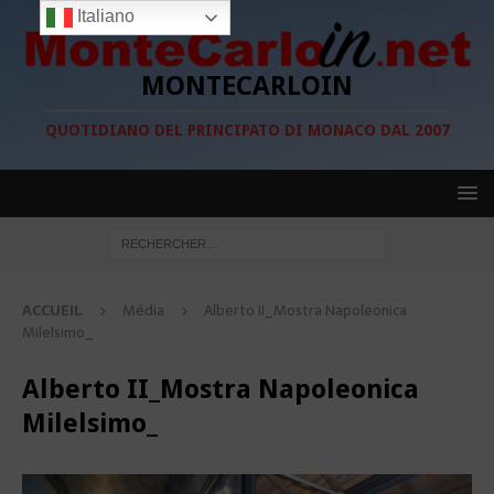
Italiano
MONTECARLOIN
QUOTIDIANO DEL PRINCIPATO DI MONACO DAL 2007
ACCUEIL
Média
Alberto II_Mostra Napoleonica
Milelsimo_
Alberto II_Mostra Napoleonica
Milelsimo_