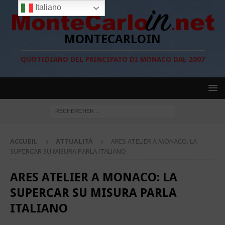
Italiano
MONTECARLOIN
QUOTIDIANO DEL PRINCIPATO DI MONACO DAL 2007
ACCUEIL
ATTUALITÀ
ARES ATELIER A MONACO: LA
SUPERCAR SU MISURA PARLA ITALIANO
ARES ATELIER A MONACO: LA
SUPERCAR SU MISURA PARLA
ITALIANO