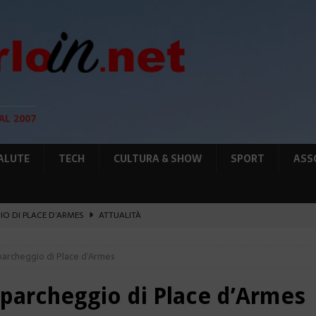
AL 2007
ALUTE
TECH
CULTURA & SHOW
SPORT
ASS
GIO DI PLACE D’ARMES
ATTUALITÀ
IA RAFFORZANO LA COOPERAZIONE
ATTUALITÀ
l parcheggio di Place d’Armes
12 AGOSTO, LE PRECAUZIONI PER OSSERVARLA
AMBIENTE
O, SOSTIENE LA RIFORMA
CULTURA&SHOW
l parcheggio di Place d’Armes
UNTA SULLE NUOVE RISORSE
AMBIENTE