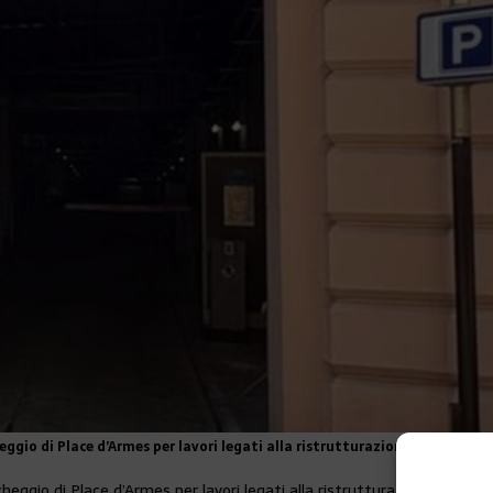
cheggio di Place d’Armes per lavori legati alla ristrutturazione del Merca
archeggio di Place d’Armes per lavori legati alla ristrutturazione del M