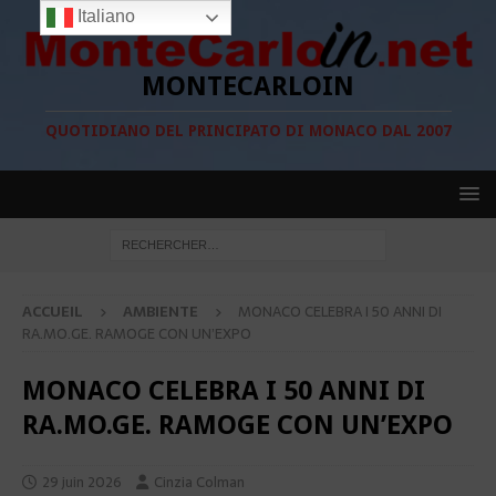
Italiano
MONTECARLOIN
QUOTIDIANO DEL PRINCIPATO DI MONACO DAL 2007
ACCUEIL
AMBIENTE
MONACO CELEBRA I 50 ANNI DI
RA.MO.GE. RAMOGE CON UN’EXPO
MONACO CELEBRA I 50 ANNI DI
RA.MO.GE. RAMOGE CON UN’EXPO
29 juin 2026
Cinzia Colman