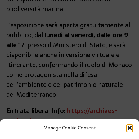
biodiversità marina.
L’esposizione sarà aperta gratuitamente al
pubblico, dal
lunedì al venerdì, dalle ore 9
alle 17
, presso il Ministero di Stato, e sarà
disponibile anche in versione virtuale e
itinerante, confermando il ruolo di Monaco
come protagonista nella difesa
dell’ambiente e del patrimonio naturale
del Mediterraneo.
Entrata libera
.
Info:
https://archives-
nationales.gouv.mc.
Manage Cookie Consent
Tel.: +377 98 98 49 15