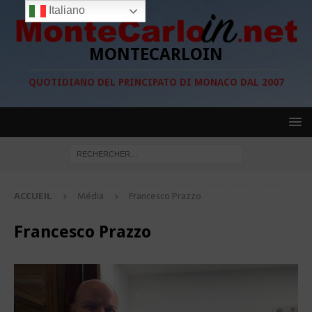
Italiano
MONTECARLOIN
QUOTIDIANO DEL PRINCIPATO DI MONACO DAL 2007
ACCUEIL
Média
Francesco Prazzo
Francesco Prazzo