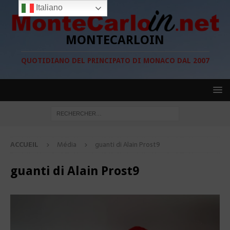
Italiano
MONTECARLOIN
QUOTIDIANO DEL PRINCIPATO DI MONACO DAL 2007
ACCUEIL
Média
guanti di Alain Prost9
guanti di Alain Prost9