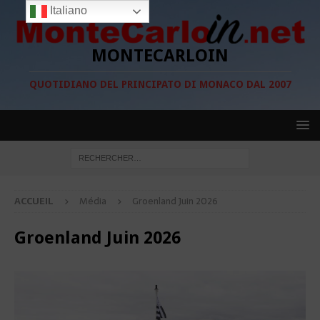
Italiano
MONTECARLOIN
QUOTIDIANO DEL PRINCIPATO DI MONACO DAL 2007
ACCUEIL
Média
Groenland Juin 2026
Groenland Juin 2026