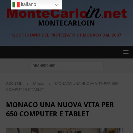
Italiano
MONTECARLOIN
QUOTIDIANO DEL PRINCIPATO DI MONACO DAL 2007
ACCUEIL
Média
MONACO UNA NUOVA VITA PER 650
COMPUTER E TABLET
MONACO UNA NUOVA VITA PER
650 COMPUTER E TABLET