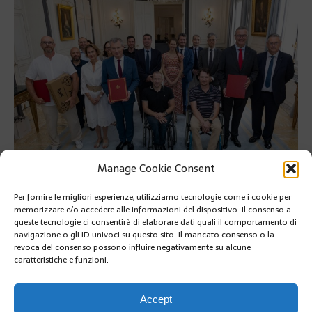
Manage Cookie Consent
Il Principato rafforza il riuso digitale: computer e tablet
ricondizionati sarnno donata ai club di sport para olimpico della
Per fornire le migliori esperienze, utilizziamo tecnologie come i cookie per
regione PACA.
memorizzare e/o accedere alle informazioni del dispositivo. Il consenso a
queste tecnologie ci consentirà di elaborare dati quali il comportamento di
Il Principato rafforza il riuso digitale: computer e tablet
navigazione o gli ID univoci su questo sito. Il mancato consenso o la
revoca del consenso possono influire negativamente su alcune
ricondizionati sarnno donata ai club di sport para olimpico della
caratteristiche e funzioni.
regione PACA.
RETOUR À L'ARTICLE
Accept