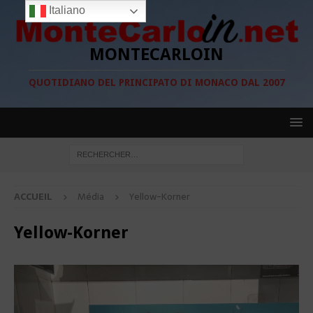
Italiano
MONTECARLOIN
QUOTIDIANO DEL PRINCIPATO DI MONACO DAL 2007
ACCUEIL
Média
Yellow-Korner
Yellow-Korner