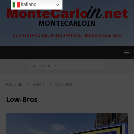
Italiano
MONTECARLOIN
QUOTIDIANO DEL PRINCIPATO DI MONACO DAL 2007
ACCUEIL
Média
Low-Bros
Low-Bros