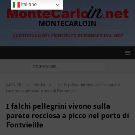
Italiano
MONTECARLOIN
QUOTIDIANO DEL PRINCIPATO DI MONACO DAL 2007
ACCUEIL
Média
I falchi pellegrini vivono sulla parete
rocciosa a picco nel porto di Fontvieille
I falchi pellegrini vivono sulla
parete rocciosa a picco nel porto di
Fontvieille