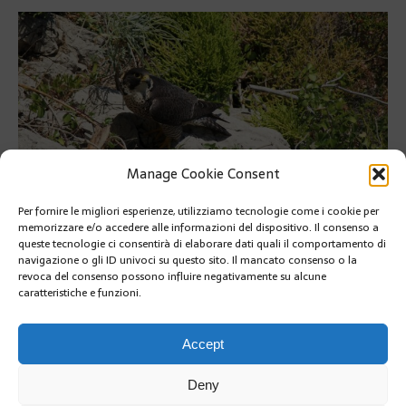
Manage Cookie Consent
Per fornire le migliori esperienze, utilizziamo tecnologie come i cookie per
memorizzare e/o accedere alle informazioni del dispositivo. Il consenso a
I falchi pellegrini vivono sulla parete rocciosa a picco nel porto di
queste tecnologie ci consentirà di elaborare dati quali il comportamento di
Fontvieille
navigazione o gli ID univoci su questo sito. Il mancato consenso o la
revoca del consenso possono influire negativamente su alcune
I falchi pellegrini vivono sulla parete rocciosa a picco nel porto
caratteristiche e funzioni.
di Fontvieille
SUIVANT
Accept
Deny