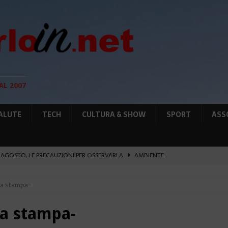
AL 2007
ALUTE
TECH
CULTURA & SHOW
SPORT
ASS
12 AGOSTO, LE PRECAUZIONI PER OSSERVARLA
AMBIENTE
O, SOSTIENE LA RIFORMA
CULTURA&SHOW
za stampa-
eï ad Auschwitz-Birkenau
ATTUALITÀ
L PORTO IL 1° MONACO ATHLETICS FESTIVAL
SPORT
za stampa-
IA RAFFORZANO LA COOPERAZIONE
ATTUALITÀ