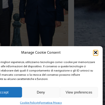
Manage Cookie Consent
le migliori esperienze, utilizziamo tecnologie come i cookie per memorizzare
 alle informazioni del dispositivo. Il consenso a queste tecnologie ci
SUIVANT
i elaborare dati quali il comportamento di navigazione o gli ID univoci su
 Il mancato consenso o la revoca del consenso possono influire
e su alcune caratteristiche e funzioni.
I SIAMO
EDIZIONI MCIN
COOKIE POLICY (EU)
ccept
Deny
View preferences
Cookie Policy
Informativa Privacy