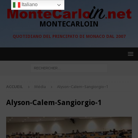
Italiano
MONTECARLOIN
QUOTIDIANO DEL PRINCIPATO DI MONACO DAL 2007
ACCUEIL
Média
Alyson-Calem-Sangiorgio-1
Alyson-Calem-Sangiorgio-1