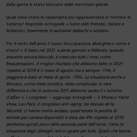
della gente è stato bloccato dalle restrizioni globali.
Quali sono state le nazionalità più rappresentate in termine di
turismo? Risponde Antognelli: « S
ono stati francesi, italiani e
britannici, lievemente in aumento tedeschi e svizzeri
« .
Per il resto dell’anno il tasso d’occupazione alberghiero come è
stato? «
Il tasso nel 2021, a parte gennaio e febbraio, quando
eravamo ancora bloccati, è cresciuto tutti i mesi come
frequentazioni. Il miglior risultato che abbiamo fatto in 2021
rispetto al 2019 è il mese di agosto ma è sempre -11%; il
peggiore è stato al mese di aprile -75%. La situazione anche a
Monaco, come meta turistica, resta complicata, la vera
differenza è che in autunno 2021 abbiamo avuto il « turismo
d’affari », i congressi.
– aggiunge Antognelli –
Il Monaco Yacht
show, Lux Pack, il congresso anti-aging, les Assises de la
Sécurité, ci hanno molto aiutato; quest’estate la perdita di
entrate per camera disponibili è stata del 4% rispetto al 2019,
perdiamo quindi poco nella seconda parte dell’anno. Certo la
situazione degli alberghi non è uguale per tutti. Quelli che hanno