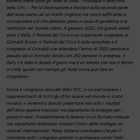
sofferto meno sono gli hotel di lusso
. -Prosegue il direttore
della DTC –
Per la Destinazione a Monaco sulla seconda parte
dell’anno siamo ad un livello migliore ma non è sufficiente a
riconquistare ciò che abbiamo perso a causa di pandemia e le
restrizioni nel mondo intero. A gennaio 2022 i tre grandi eventi
sono il Rally, il Festival del Circo e un importante congresso al
Grimaldi forum: il Festival del Circo è stato annullato e il
congresso al Grimaldi che attendeva l’arrivo di 1500 persone é
passato ad un formato ibrido con 250 persone in presenza. Il
Rally c’è stato è durato 4 giorni ma è un evento che non è fermo
in città, quindi non riempie gli hotel come può fare un
congresso
« .
Anche il congresso annuale della DTC, a cui partecipano i
rappresentanti di tutti gli uffici sparsi nel mondo è stato
rinviato: «
Avremmo dovuto presentare non solo i risultati
dell’anno appena trascorso ma soprattutto le strategie per i
prossimi anni. Probabilmente lo faremo in un formato virtuale
ma soprattutto dobbiamo rinviare l’inizio delle strategie sui
mercati internazionali
.
Posso tuttavia concludere che per il
momento tutti i congressi previsti in primavera come l’anti-