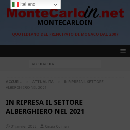
Italiano
MONTECARLOIN
QUOTIDIANO DEL PRINCIPATO DI MONACO DAL 2007
ACCUEIL
ATTUALITÀ
IN RIPRESA IL SETTORE
ALBERGHIERO NEL 2021
IN RIPRESA IL SETTORE
ALBERGHIERO NEL 2021
31 janvier 2022
Cinzia Colman