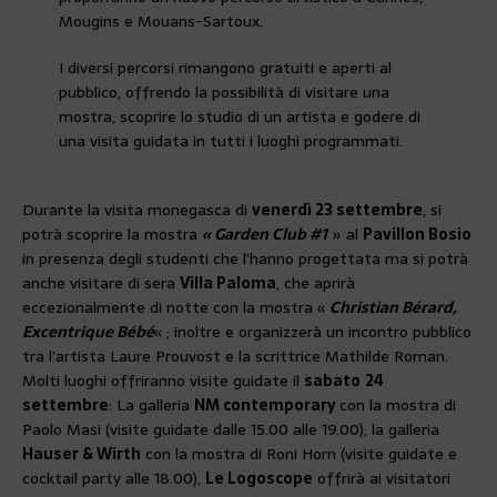
Mougins e Mouans-Sartoux.
I diversi percorsi rimangono gratuiti e aperti al
pubblico, offrendo la possibilità di visitare una
mostra, scoprire lo studio di un artista e godere di
una visita guidata in tutti i luoghi programmati.
Durante la visita monegasca di
venerdì 23 settembre
, si
potrà scoprire la mostra
« Garden Club #1
» al
Pavillon Bosio
in presenza degli studenti che l’hanno progettata ma si potrà
anche visitare di sera
Villa Paloma
, che aprirà
eccezionalmente di notte con la mostra «
Christian Bérard,
Excentrique Bébé
« ; inoltre e organizzerà un incontro pubblico
tra l’artista Laure Prouvost e la scrittrice Mathilde Roman.
Molti luoghi offriranno visite guidate il
sabato
24
settembre
: La galleria
NM contemporary
con la mostra di
Paolo Masi (visite guidate dalle 15.00 alle 19.00), la galleria
Hauser & Wirth
con la mostra di Roni Horn (visite guidate e
cocktail party alle 18.00),
Le Logoscope
offrirà ai visitatori