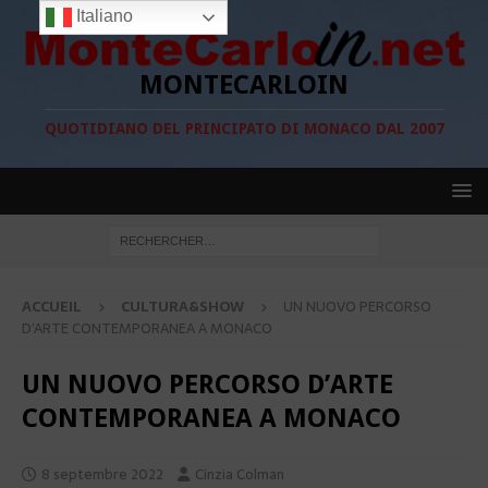
Italiano
MONTECARLOIN
QUOTIDIANO DEL PRINCIPATO DI MONACO DAL 2007
ACCUEIL
CULTURA&SHOW
UN NUOVO PERCORSO
D’ARTE CONTEMPORANEA A MONACO
UN NUOVO PERCORSO D’ARTE
CONTEMPORANEA A MONACO
8 septembre 2022
Cinzia Colman