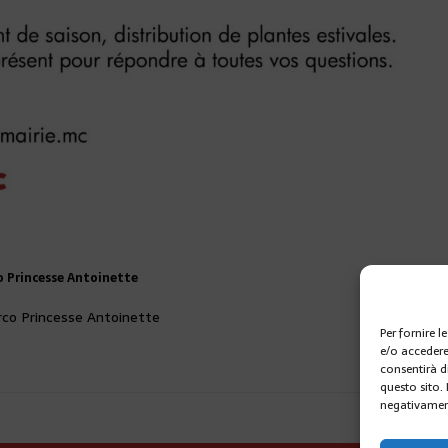
o Princesse Antoinette
rco Princesse Antoinette
Per fornire 
e/o accedere
consentirà d
questo sito.
negativament