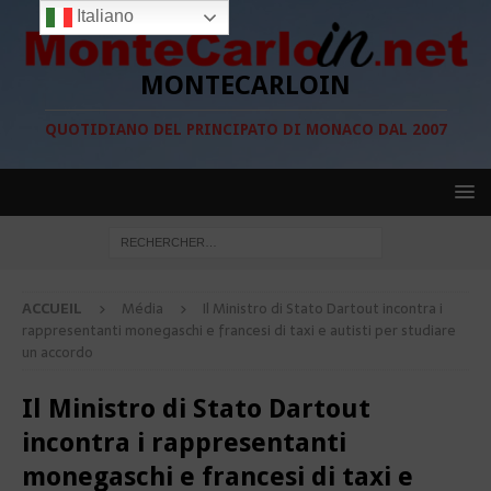
Italiano
MONTECARLOIN
QUOTIDIANO DEL PRINCIPATO DI MONACO DAL 2007
ACCUEIL
Média
Il Ministro di Stato Dartout incontra i
rappresentanti monegaschi e francesi di taxi e autisti per studiare
un accordo
Il Ministro di Stato Dartout
incontra i rappresentanti
monegaschi e francesi di taxi e