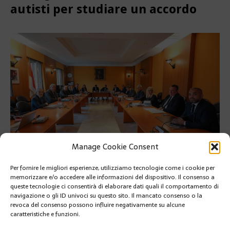
autisti per studiare un accordo
Manage Cookie Consent
Per fornire le migliori esperienze, utilizziamo tecnologie come i cookie per
memorizzare e/o accedere alle informazioni del dispositivo. Il consenso a
Il Ministro di Stato Dartout incontra i rappresentanti
queste tecnologie ci consentirà di elaborare dati quali il comportamento di
monegaschi e francesi di taxi e autisti per studiare un accordo
navigazione o gli ID univoci su questo sito. Il mancato consenso o la
revoca del consenso possono influire negativamente su alcune
Il Ministro di Stato Dartout incontra i rappresentanti
caratteristiche e funzioni.
monegaschi e francesi di taxi e autisti per studiare un accordo