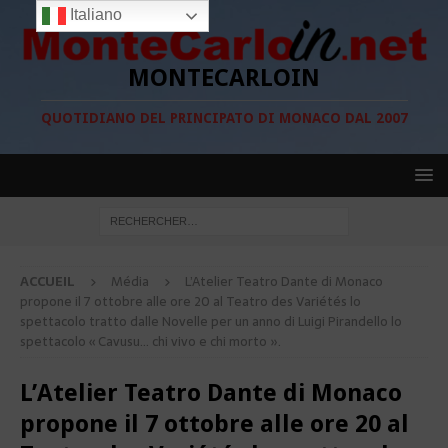
Italiano
MONTECARLOIN
QUOTIDIANO DEL PRINCIPATO DI MONACO DAL 2007
ACCUEIL
Média
L’Atelier Teatro Dante di Monaco
propone il 7 ottobre alle ore 20 al Teatro des Variétés lo
spettacolo tratto dalle Novelle per un anno di Luigi Pirandello lo
spettacolo « Cavusu… chi vivo e chi morto ».
L’Atelier Teatro Dante di Monaco
propone il 7 ottobre alle ore 20 al