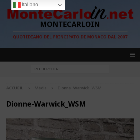
Italiano
MONTECARLOIN
QUOTIDIANO DEL PRINCIPATO DI MONACO DAL 2007
ACCUEIL
Média
Dionne-Warwick_WSM
Dionne-Warwick_WSM