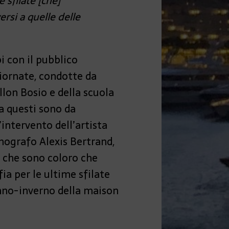
 sfilate [che]
rsi a quelle delle
i con il pubblico
iornate, condotte da
illon Bosio e della scuola
ra questi sono da
 l’intervento dell’artista
enografo Alexis Bertrand,
, che sono coloro che
ia per le ultime sfilate
nno-inverno della maison