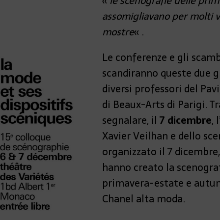
«
le scenografie delle prime
assomigliavano per molti ve
mostre
« .
Le conferenze e gli scamb
scandiranno queste due g
diversi professori del Pav
di Beaux-Arts di Parigi. T
segnalare,
il
7 dicembre
,
Xavier Veilhan e dello sc
organizzato il 7 dicembre
hanno creato la scenograf
primavera-estate e autu
Chanel alta moda.