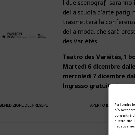
I due scenografi saranno i
della scuola d’arte parigi
trasmetterà la conferenza
della moda, che sarà pres
des Variétés.
Teatro des Variétés, 1 bo
Martedì 6 dicembre dalle 
mercoledì 7 dicembre dall
Ingresso gratuito (second
Per fornire 
BENEDIZIONE DEL PRESEPE
APERTO IL VILLAGGIO A
e/o accedere
consentirà d
questo sito.
negativament