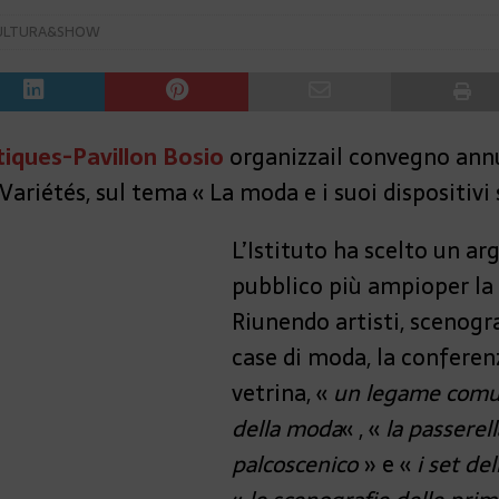
ULTURA&SHOW
stiques-Pavillon Bosio
organizza
il convegno annu
ariétés, sul tema « La moda e i suoi dispositivi 
L’Istituto ha scelto un a
pubblico più ampio
per la
Riunendo artisti, scenogra
case di moda, la conferenz
vetrina, «
un legame comune
della moda
« , «
la passerel
palcoscenico
» e «
i set de