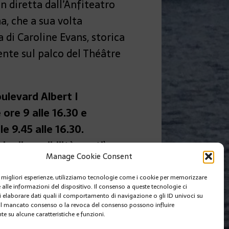
n diretta dall’Anfiteatro
na, che a sua volta
 di Caroline Evans, storica
ente sul palco del Théâtre
ulevard Albert I
ore 9 alle 16.30 e
e 9.45 alle 16.30.
o disponibilità posti)
Manage Cookie Consent
SUIVANT
le migliori esperienze, utilizziamo tecnologie come i cookie per memorizzare
 MONACO: NATALE A SPITSBERGEN
 alle informazioni del dispositivo. Il consenso a queste tecnologie ci
i elaborare dati quali il comportamento di navigazione o gli ID univoci su
 Il mancato consenso o la revoca del consenso possono influire
e su alcune caratteristiche e funzioni.