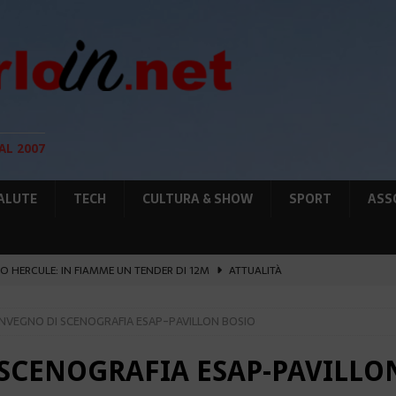
AL 2007
ALUTE
TECH
CULTURA & SHOW
SPORT
ASS
O HERCULE: IN FIAMME UN TENDER DI 12M
ATTUALITÀ
UNTA SULLE NUOVE RISORSE
AMBIENTE
ONVEGNO DI SCENOGRAFIA ESAP-PAVILLON BOSIO
GIO DI PLACE D’ARMES
ATTUALITÀ
IA RAFFORZANO LA COOPERAZIONE
ATTUALITÀ
 SCENOGRAFIA ESAP-PAVILLO
’ATTENTATO ESPLOSIVO A MONACO SI ESTENDE
ATTUALITÀ