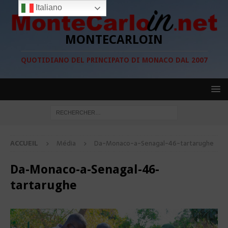
Italiano
MONTECARLOIN
QUOTIDIANO DEL PRINCIPATO DI MONACO DAL 2007
ACCUEIL
Média
Da-Monaco-a-Senagal-46-tartarughe
Da-Monaco-a-Senagal-46-
tartarughe