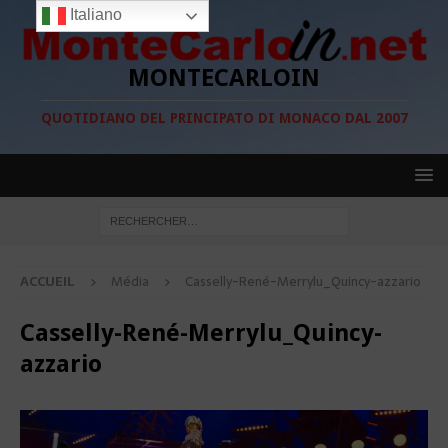
Italiano
MONTECARLOIN
QUOTIDIANO DEL PRINCIPATO DI MONACO DAL 2007
ACCUEIL
Média
Casselly-René-Merrylu_Quincy-azzario
Casselly-René-Merrylu_Quincy-
azzario