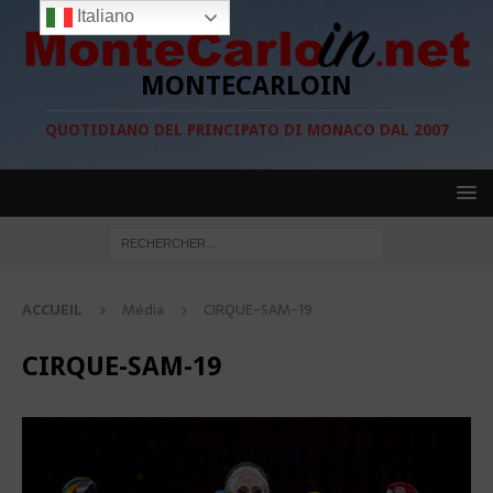
Italiano
MONTECARLOIN
QUOTIDIANO DEL PRINCIPATO DI MONACO DAL 2007
ACCUEIL
Média
CIRQUE-SAM-19
CIRQUE-SAM-19