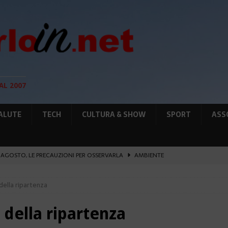
AL 2007
ALUTE
TECH
CULTURA & SHOW
SPORT
ASS
12 AGOSTO, LE PRECAUZIONI PER OSSERVARLA
AMBIENTE
O, SOSTIENE LA RIFORMA
CULTURA&SHOW
 della ripartenza
eï ad Auschwitz-Birkenau
ATTUALITÀ
L PORTO IL 1° MONACO ATHLETICS FESTIVAL
SPORT
 della ripartenza
IA RAFFORZANO LA COOPERAZIONE
ATTUALITÀ