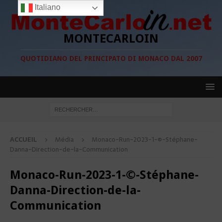
Italiano
MONTECARLOIN
QUOTIDIANO DEL PRINCIPATO DI MONACO DAL 2007
ACCUEIL
Média
Monaco-Run-2023-1-©-Stéphane-
Danna-Direction-de-la-Communication
Monaco-Run-2023-1-©-Stéphane-
Danna-Direction-de-la-
Communication