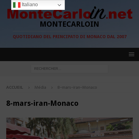
Italiano
MONTECARLOIN
QUOTIDIANO DEL PRINCIPATO DI MONACO DAL 2007
ACCUEIL
Média
8-mars-iran-Monaco
8-mars-iran-Monaco