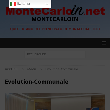
Italiano
MONTECARLOIN
QUOTIDIANO DEL PRINCIPATO DI MONACO DAL 2007
ACCUEIL
Média
Evolution-Communale
Evolution-Communale