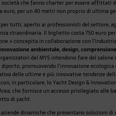
le società che fanno charter per essere affittati
a euro, per un 40 metri non proprio di ultima g
er tutti, aperto ai professionisti del settore, ag
ienza straordinaria. Il biglietto costa 750 euro pe
ione » concepita in collaborazione con l’industria
innovazione ambientale, design, comprensione 
 organizzatori del MYS intendono fare del salone 
a diporto, promuovendo l’innovazione ecologica e
tiva delle ultime e più innovative tendenze dell
con, in particolare, lo Yacht Design & Innovation
Area, che fornisce un accesso privilegiato alle b
etto di yacht.
aziende dinamiche che presentano soluzioni di de