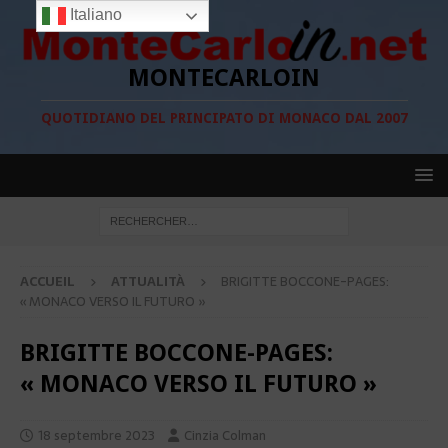
Italiano
MONTECARLOIN
QUOTIDIANO DEL PRINCIPATO DI MONACO DAL 2007
ACCUEIL
ATTUALITÀ
BRIGITTE BOCCONE-PAGES:
« MONACO VERSO IL FUTURO »
BRIGITTE BOCCONE-PAGES:
« MONACO VERSO IL FUTURO »
18 septembre 2023
Cinzia Colman