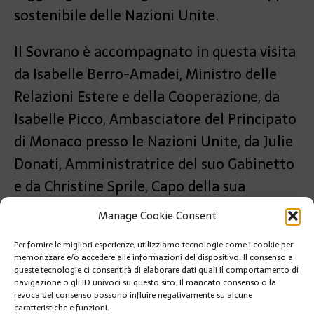
sostenibile delle Nazioni Unite.
Il Sovrano è accompagnato in questa visita
da Isabelle Berro-Amadei, Ministro delle
Relazioni Estere e della Cooperazione, da
Isabelle Picco, Ambasciatore del Principato
di Monaco presso le Nazioni Unite, da Julie
Donati, Amministratrice del suo Gabinetto
e da Christine Sprile, Capo della sua
Segreteria privata.
Manage Cookie Consent
PRÉCÉDENT
Per fornire le migliori esperienze, utilizziamo tecnologie come i cookie per
BRIGITTE BOCCONE-PAGES: « MONACO VERSO IL
memorizzare e/o accedere alle informazioni del dispositivo. Il consenso a
FUTURO »
queste tecnologie ci consentirà di elaborare dati quali il comportamento di
navigazione o gli ID univoci su questo sito. Il mancato consenso o la
revoca del consenso possono influire negativamente su alcune
SUIVANT
caratteristiche e funzioni.
IL COMUNE DI MONACO FIRMA IL LIVELLO 2 DEL