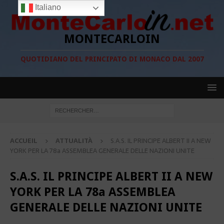
Italiano
MONTECARLOIN
QUOTIDIANO DEL PRINCIPATO DI MONACO DAL 2007
ACCUEIL
ATTUALITÀ
S.A.S. IL PRINCIPE ALBERT II A NEW
YORK PER LA 78a ASSEMBLEA GENERALE DELLE NAZIONI UNITE
S.A.S. IL PRINCIPE ALBERT II A NEW
YORK PER LA 78a ASSEMBLEA
GENERALE DELLE NAZIONI UNITE