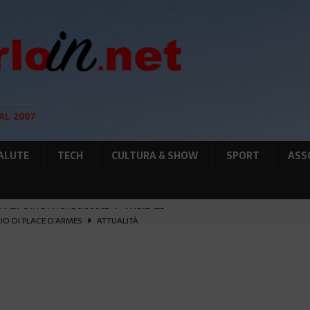
AL 2007
ALUTE
TECH
CULTURA & SHOW
SPORT
ASS
GIO DI PLACE D’ARMES
ATTUALITÀ
IA RAFFORZANO LA COOPERAZIONE
ATTUALITÀ
12 AGOSTO, LE PRECAUZIONI PER OSSERVARLA
AMBIENTE
O, SOSTIENE LA RIFORMA
CULTURA&SHOW
UNTA SULLE NUOVE RISORSE
AMBIENTE