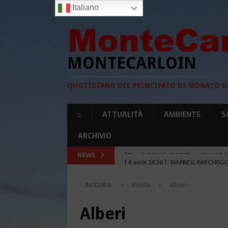
Italiano
MONTECARLOIN
QUOTIDIANO DEL PRINCIPATO DI MONACO D
⌂
ATTUALITÀ
AMBIENTE
S
ARCHIVIO
NEWS
[ 6 août 2026 ]
RIAPRE IL PARCHEG
[ 6 août 2026 ]
MONACO E SLOVEN
ACCUEIL
Média
Alberi
[ 5 août 2026 ]
ECLISSI SOLARE IL 
[ 5 août 2026 ]
MONACO ALL’UNESC
Alberi
[ 7 août 2026 ]
SICCITÀ: MONACO P