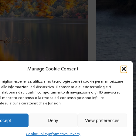
Manage Cookie Consent
le migliori esperienze, utilizziamo tecnologie come i cookie per memorizzare
 alle informazioni del dispositivo. Il consenso a queste tecnologie ci
SUIVANT
i elaborare dati quali il comportamento di navigazione o gli ID univoci su
 Il mancato consenso o la revoca del consenso possono influire
e su alcune caratteristiche e funzioni.
I SIAMO
EDIZIONI MCIN
COOKIE POLICY (EU)
ccept
Deny
View preferences
Cookie Policy
Informativa Privacy