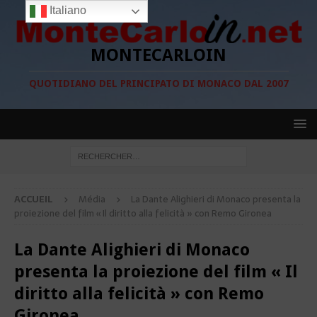
Italiano
MONTECARLOIN
QUOTIDIANO DEL PRINCIPATO DI MONACO DAL 2007
ACCUEIL
Média
La Dante Alighieri di Monaco presenta la
proiezione del film « Il diritto alla felicità » con Remo Gironea
La Dante Alighieri di Monaco
presenta la proiezione del film « Il
diritto alla felicità » con Remo
Gironea