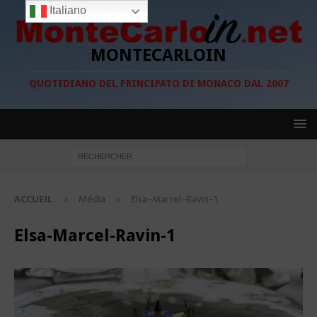
Italiano
MONTECARLOIN
QUOTIDIANO DEL PRINCIPATO DI MONACO DAL 2007
ACCUEIL
Média
Elsa-Marcel-Ravin-1
Elsa-Marcel-Ravin-1