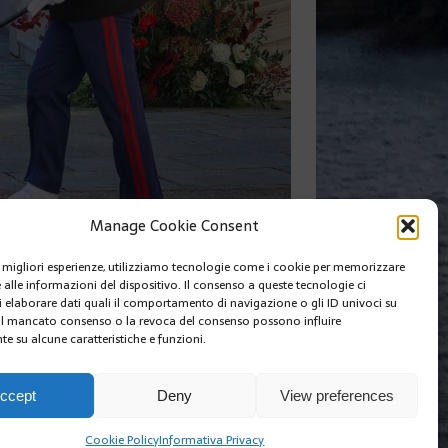
Manage Cookie Consent
le migliori esperienze, utilizziamo tecnologie come i cookie per memorizzare
 alle informazioni del dispositivo. Il consenso a queste tecnologie ci
SUIVANT
i elaborare dati quali il comportamento di navigazione o gli ID univoci su
 Il mancato consenso o la revoca del consenso possono influire
e su alcune caratteristiche e funzioni.
I SIAMO
EDIZIONI MCIN
COOKIE POLICY (EU)
ccept
Deny
View preferences
Cookie Policy
Informativa Privacy