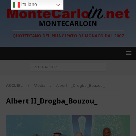
Italiano
MONTECARLOIN
QUOTIDIANO DEL PRINCIPATO DI MONACO DAL 2007
ACCUEIL
Média
Albert II_Drogba_Bouzou_
Albert II_Drogba_Bouzou_